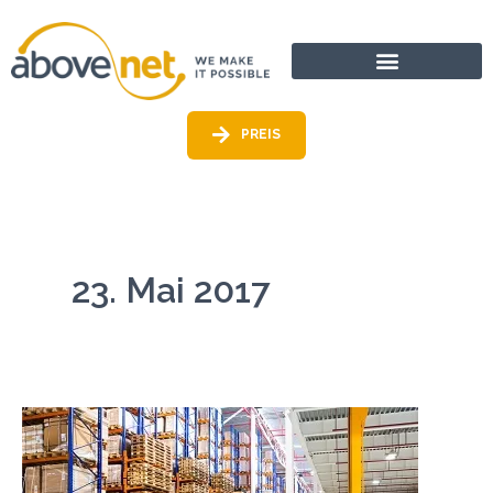
Zum
Inhalt
PREIS
23. Mai 2017
Transport-
und
Logistiküberwachung