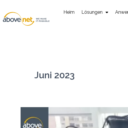
Zum
Inhalt
Heim
Lösungen
Anwe
Juni 2023
IoT
und
Krankenhausinfrastruktur