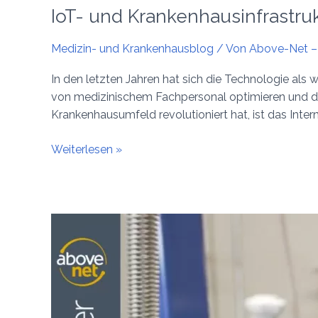
IoT- und Krankenhausinfrastru
Medizin- und Krankenhausblog
/ Von
Above-Net – 
In den letzten Jahren hat sich die Technologie als 
von medizinischem Fachpersonal optimieren und die
Krankenhausumfeld revolutioniert hat, ist das Internet
Weiterlesen »
Intelligentes
integriertes
Management
von
medizinischen
Gasen