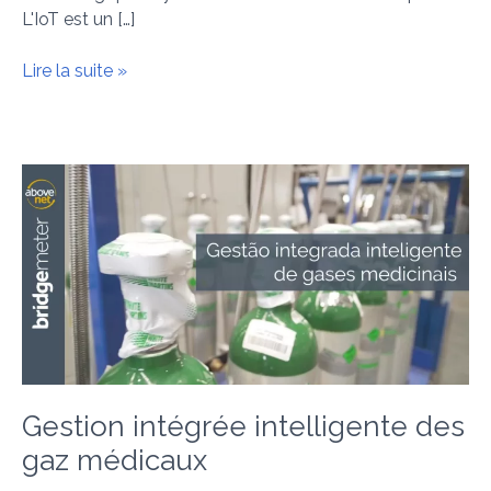
L'IoT est un […]
Lire la suite »
Gestion
intégrée
intelligente
des
gaz
médicaux
Gestion intégrée intelligente des
gaz médicaux