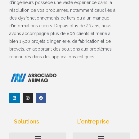
d'ingénieurs possède une vaste expérience dans la
résolution de vos problèmes, notamment ceux liés à
des dysfonctionnements de tiers ou à un manque
d'informations clients. Depuis plus de 20 ans, nous
avons accompagné plus de 800 clients et mené à
bien 1 500 projets d'ingénierie, de fabrication et de
brevets, en apportant des solutions aux problèmes
rencontrés dans des applications critiques.
L
I
F
i
n
a
n
s
c
k
t
e
e
a
b
d
g
o
I
r
o
Solutions
L'entreprise
n
a
k
m