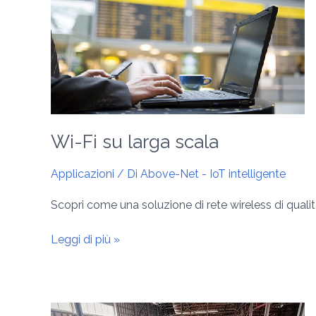
su
larga
scala
Wi-Fi su larga scala
Applicazioni
/ Di
Above-Net - IoT intelligente
Scopri come una soluzione di rete wireless di qualità
Leggi di più »
Servizi