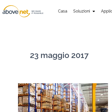
Vai
al
Casa
Soluzioni
Appli
contenuto
23 maggio 2017
Monitoraggio
dei
trasporti
e
della