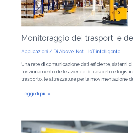
logistica
Monitoraggio dei trasporti e del
Applicazioni
/ Di
Above-Net - IoT intelligente
Una rete di comunicazione dati efficiente, sistemi d
funzionamento delle aziende di trasporto e logistica. 
trasporto, le attrezzature per la movimentazione dei 
Leggi di più »
Wi-
Fi