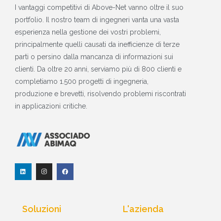
I vantaggi competitivi di Above-Net vanno oltre il suo
portfolio. Il nostro team di ingegneri vanta una vasta
esperienza nella gestione dei vostri problemi,
principalmente quelli causati da inefficienze di terze
parti o persino dalla mancanza di informazioni sui
clienti. Da oltre 20 anni, serviamo più di 800 clienti e
completiamo 1.500 progetti di ingegneria,
produzione e brevetti, risolvendo problemi riscontrati
in applicazioni critiche.
L
I
F
i
n
a
n
s
c
k
t
e
e
a
b
d
g
o
I
r
o
Soluzioni
L'azienda
n
a
k
m