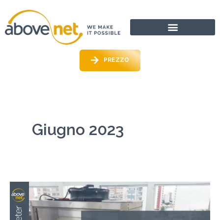
Vai
al
contenuto
PREZZO
Giugno 2023
IoT
e
infrastrutture