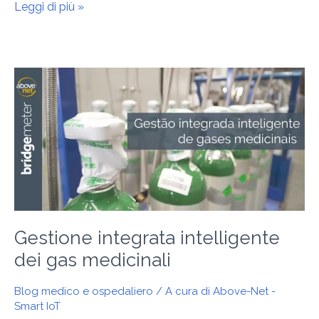
Leggi di più »
Gestione
intelligente
e
integrata
dei
gas
medicali
Gestione integrata intelligente
dei gas medicinali
Blog medico e ospedaliero
/ A cura di
Above-Net -
Smart IoT