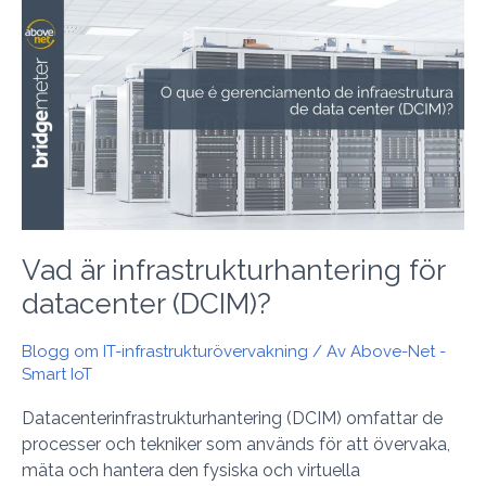
Vad
är
infrastrukturhantering
för
datacenter
(DCIM)?
Vad är infrastrukturhantering för
datacenter (DCIM)?
Blogg om IT-infrastrukturövervakning
/ Av
Above-Net -
Smart IoT
Datacenterinfrastrukturhantering (DCIM) omfattar de
processer och tekniker som används för att övervaka,
mäta och hantera den fysiska och virtuella