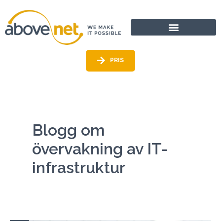
Gå
till
innehållet
PRIS
Blogg om
övervakning av IT-
infrastruktur