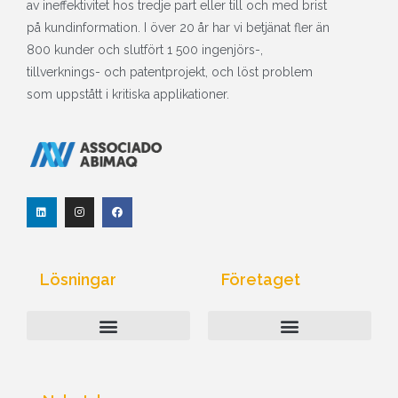
av ineffektivitet hos tredje part eller till och med brist
på kundinformation. I över 20 år har vi betjänat fler än
800 kunder och slutfört 1 500 ingenjörs-,
tillverknings- och patentprojekt, och löst problem
som uppstått i kritiska applikationer.
L
I
F
i
n
a
n
s
c
k
t
e
e
a
b
d
g
o
I
r
o
Lösningar
Företaget
n
a
k
m
Industriell databehandling