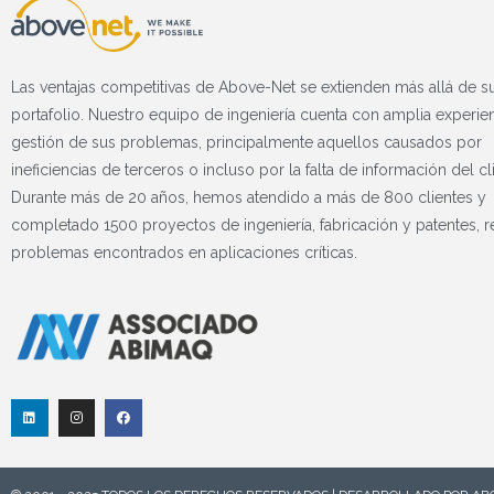
Las ventajas competitivas de Above-Net se extienden más allá de s
portafolio. Nuestro equipo de ingeniería cuenta con amplia experien
gestión de sus problemas, principalmente aquellos causados ​​por
ineficiencias de terceros o incluso por la falta de información del cl
Durante más de 20 años, hemos atendido a más de 800 clientes y
completado 1500 proyectos de ingeniería, fabricación y patentes, 
problemas encontrados en aplicaciones críticas.
L
I
F
i
n
a
n
s
c
k
t
e
e
a
b
d
g
o
I
r
o