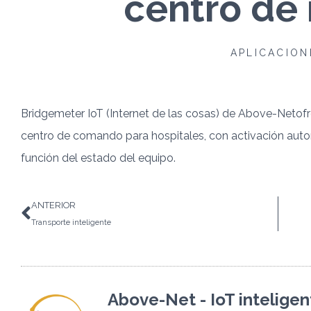
centro de
APLICACION
Bridgemeter IoT (Internet de las cosas) de Above-Netof
centro de comando para hospitales, con activación aut
función del estado del equipo.
Anterior
ANTERIOR
Transporte inteligente
Above-Net - IoT inteligen