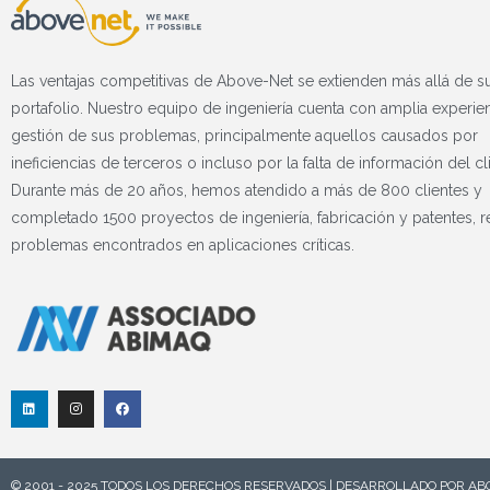
Las ventajas competitivas de Above-Net se extienden más allá de s
portafolio. Nuestro equipo de ingeniería cuenta con amplia experien
gestión de sus problemas, principalmente aquellos causados ​​por
ineficiencias de terceros o incluso por la falta de información del cl
Durante más de 20 años, hemos atendido a más de 800 clientes y
completado 1500 proyectos de ingeniería, fabricación y patentes, 
problemas encontrados en aplicaciones críticas.
L
I
F
i
n
a
n
s
c
k
t
e
e
a
b
d
g
o
I
r
o
© 2001 - 2025 TODOS LOS DERECHOS RESERVADOS | DESARROLLADO POR AB
n
a
k