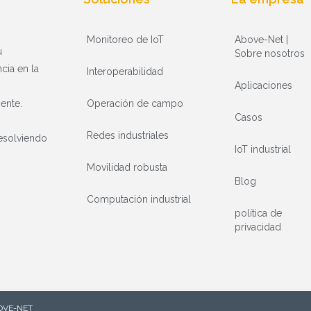
Monitoreo de IoT
Above-Net |
u
Sobre nosotros
cia en la
Interoperabilidad
Aplicaciones
Operación de campo
iente.
Casos
Redes industriales
resolviendo
IoT industrial
Movilidad robusta
Blog
Computación industrial
política de
privacidad
OVE-NET