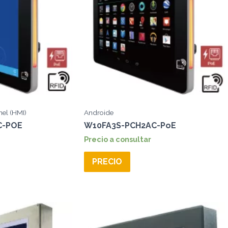
el (HMI)
Androide
C-POE
W10FA3S-PCH2AC-PoE
Precio a consultar
PRECIO