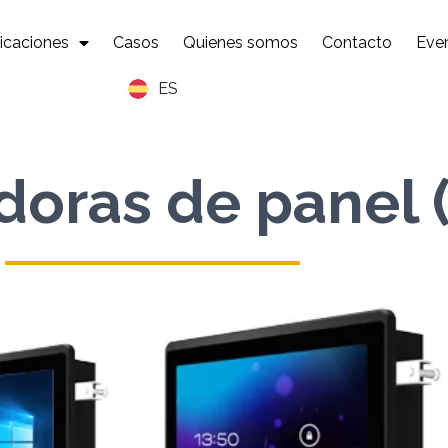
icaciones
Casos
Quienes somos
Contacto
Eve
ES
oras de panel 