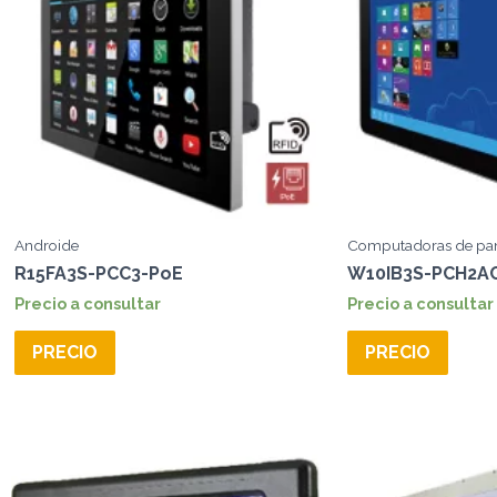
Androide
Computadoras de pan
R15FA3S-PCC3-PoE
W10IB3S-PCH2A
Precio a consultar
Precio a consultar
PRECIO
PRECIO