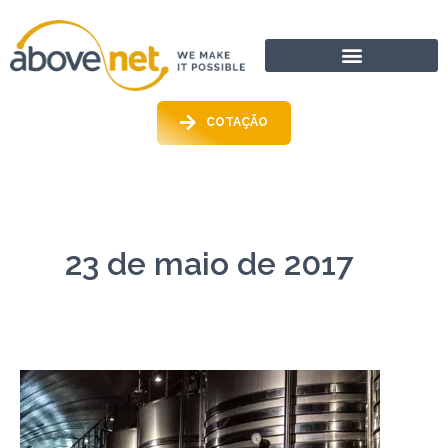
Ir
para
o
conteúdo
COTAÇÃO
23 de maio de 2017
Monitoramento
Fabricantes
de