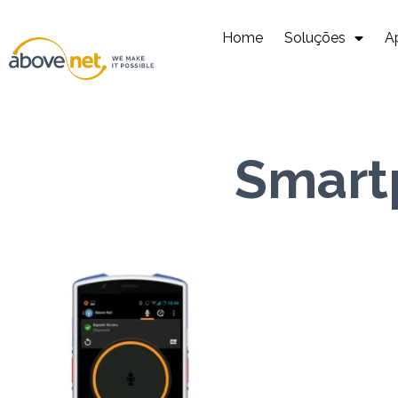
Ir
para
Home
Soluções
A
o
conteúdo
Smart