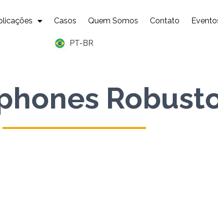
plicações
Casos
Quem Somos
Contato
Evento
PT-BR
phones Robust