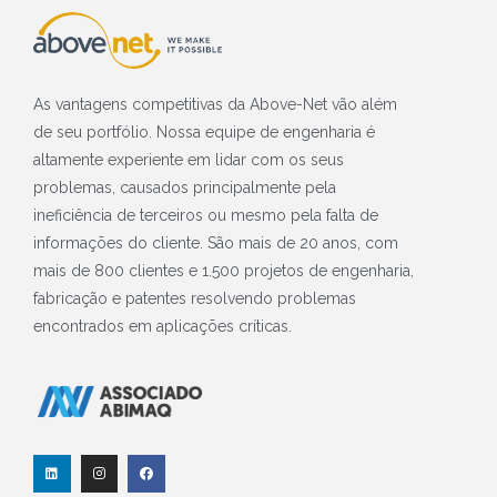
As vantagens competitivas da Above-Net vão além
de seu portfólio. Nossa equipe de engenharia é
altamente experiente em lidar com os seus
problemas, causados principalmente pela
ineficiência de terceiros ou mesmo pela falta de
informações do cliente. São mais de 20 anos, com
mais de 800 clientes e 1.500 projetos de engenharia,
fabricação e patentes resolvendo problemas
encontrados em aplicações críticas.
L
I
F
i
n
a
n
s
c