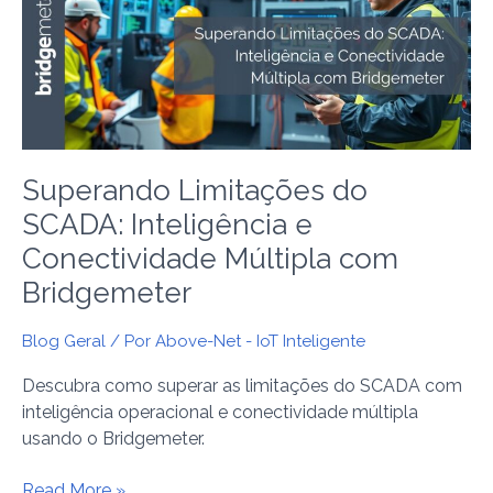
SCADA:
Inteligência
e
Conectividade
Múltipla
com
Bridgemeter
Superando Limitações do
SCADA: Inteligência e
Conectividade Múltipla com
Bridgemeter
Blog Geral
/ Por
Above-Net - IoT Inteligente
Descubra como superar as limitações do SCADA com
inteligência operacional e conectividade múltipla
usando o Bridgemeter.
Read More »