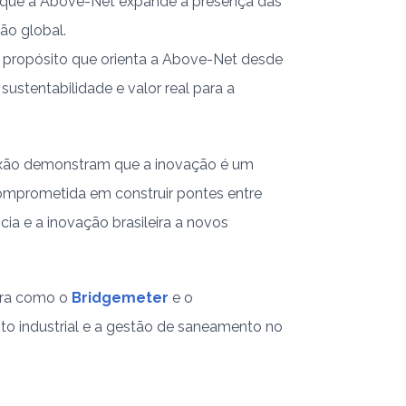
ue a Above-Net expande a presença das
ão global.
o propósito que orienta a Above-Net desde
 sustentabilidade e valor real para a
xão demonstram que a inovação é um
omprometida em construir pontes entre
ncia e a inovação brasileira a novos
bra como o
Bridgemeter
e o
o industrial e a gestão de saneamento no