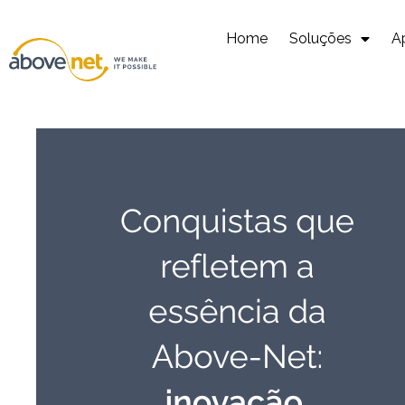
Ir
para
Home
Soluções
A
o
conteúdo