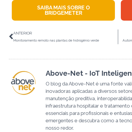
SAIBA MAIS SOBRE O
BRIDGEMETER
Anterior
ANTERIOR
Monitoramento remoto nas plantas de hidrogênio verde
Autom
Above-Net - IoT Intelige
O blog da Above-Net é uma fonte val
inovadoras aplicadas a diversos seto
manutenção preditiva, interoperabilida
infraestrutura hospitalar e tratamento
essenciais para profissionais e entusi
emergentes e descubra como a tecno
nosso redor.