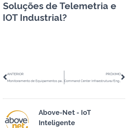
Soluções de Telemetria e
IOT Industrial?
Anterior
P
ANTERIOR
PRÓXIMO
Monitoramento de Equipamentos para Tratamento de Esgoto
Command Center Infraestrutura/Eng. Clínica
Above-Net - IoT
Inteligente