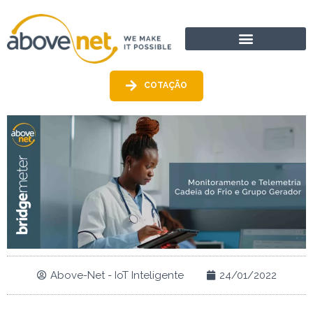
Ir
para
o
conteúdo
COTAÇÃO
Above-Net - IoT Inteligente
24/01/2022