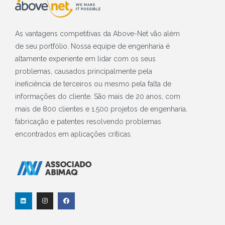
As vantagens competitivas da Above-Net vão além
de seu portfólio. Nossa equipe de engenharia é
altamente experiente em lidar com os seus
problemas, causados principalmente pela
ineficiência de terceiros ou mesmo pela falta de
informações do cliente. São mais de 20 anos, com
mais de 800 clientes e 1.500 projetos de engenharia,
fabricação e patentes resolvendo problemas
encontrados em aplicações críticas.
L
I
F
i
n
a
n
s
c
k
t
e
e
a
b