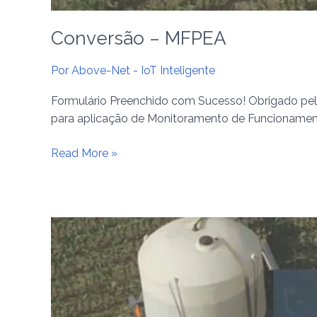
Conversão – MFPEA
Por
Above-Net - IoT Inteligente
Formulário Preenchido com Sucesso! Obrigado pelo
para aplicação de Monitoramento de Funcionament
Read More »
Monitoramento
de
Funcionamento
e
Produtividade
de