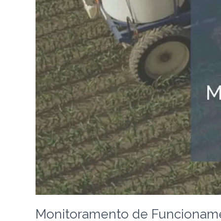
Equipamentos
Agrícolas
Monitoramento de Funcioname