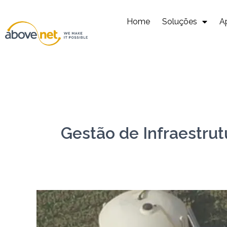
Ir
para
Home
Soluções
A
o
conteúdo
Gestão de Infraestrut
Conversão
–
MFPEA