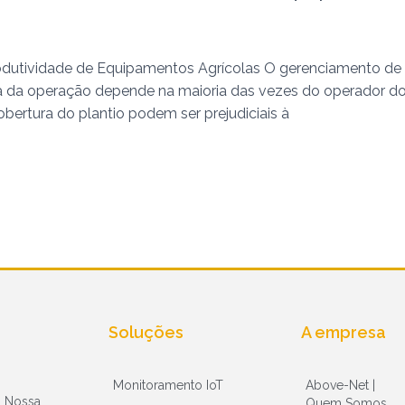
dutividade de Equipamentos Agrícolas O gerenciamento de 
a da operação depende na maioria das vezes do operador do
bertura do plantio podem ser prejudiciais à
Soluções
A empresa
Monitoramento IoT
Above-Net |
. Nossa
Quem Somos