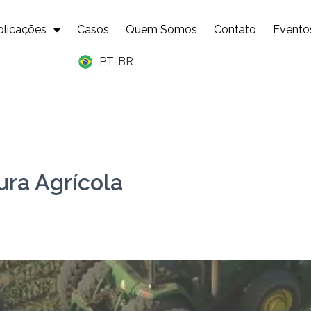
plicações
Casos
Quem Somos
Contato
Evento
PT-BR
ura Agrícola