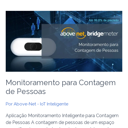
Monitoramento
para
Contagem
de
Pessoas
Monitoramento para Contagem
de Pessoas
Por
Above-Net - IoT Inteligente
Aplicação Monitoramento Inteligente para Contagem
de Pessoas A contagem de pessoas de um espaço