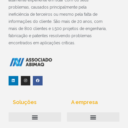
problemas, causados principalmente pela
ineficiência de terceiros ou mesmo pela falta de
informações do cliente. São mais de 20 anos, com
mais de 800 clientes e 1.500 projetos de engenharia,
fabricação e patentes resolvendo problemas
encontrados em aplicações críticas.
L
I
F
i
n
a
n
s
c
k
t
e
e
a
b
d
g
o
i
r
o
Soluções
A empresa
n
a
k
m
Computação Industrial
Above-Net | Quem Somos
Política de Privacidade