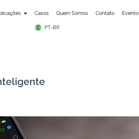
plicações
Casos
Quem Somos
Contato
Evento
PT-BR
nteligente