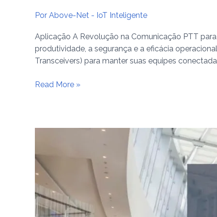
Por
Above-Net - IoT Inteligente
Aplicação A Revolução na Comunicação PTT para Em
produtividade, a segurança e a eficácia operacio
Transceivers) para manter suas equipes conectada
Read More »
Conversão
–
GOISC