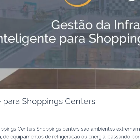
e para Shoppings Centers
hoppings Centers Shoppings centers são ambientes extrema
a, de equipamentos de refrigeração ou energia, passando por