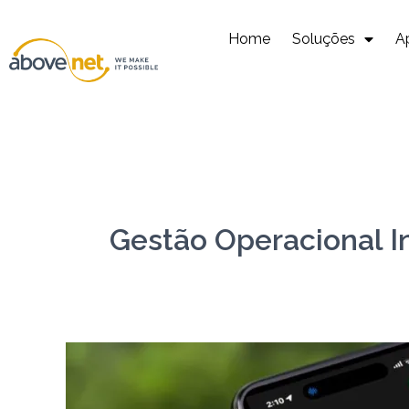
Ir
para
Home
Soluções
A
o
conteúdo
Gestão Operacional I
Conversão
–
ZELLO