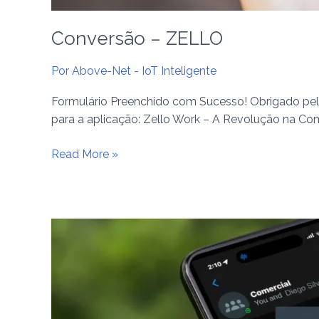
Conversão – ZELLO
Por
Above-Net - IoT Inteligente
Formulário Preenchido com Sucesso! Obrigado pelo
para a aplicação: Zello Work – A Revolução na C
Read More »
A
Revolução
na
Comunicação
PTT
para