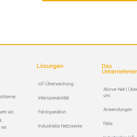
Lösungen
Das
Unternehme
IoT-Überwachung
Above-Net | Übe
uns
Probleme,
Interoperabilität
Anwendungen
Feldoperation
ehr als
g,
Fälle
Industrielle Netzwerke
 wir