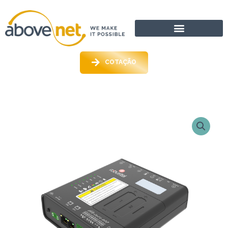
Ir
para
o
conteúdo
COTAÇÃO