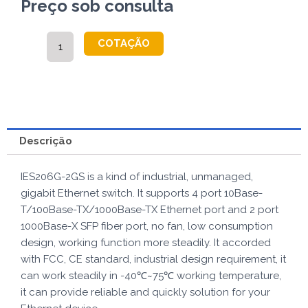
Preço sob consulta
IES206G-
COTAÇÃO
2GS
quantidade
Descrição
IES206G-2GS is a kind of industrial, unmanaged,
gigabit Ethernet switch. It supports 4 port 10Base-
T/100Base-TX/1000Base-TX Ethernet port and 2 port
1000Base-X SFP fiber port, no fan, low consumption
design, working function more steadily. It accorded
with FCC, CE standard, industrial design requirement, it
can work steadily in -40℃~75℃ working temperature,
it can provide reliable and quickly solution for your