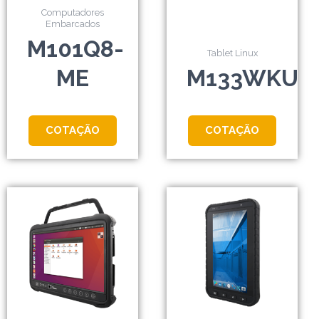
Computadores
Embarcados
M101Q8-
Tablet Linux
ME
M133WKU
COTAÇÃO
COTAÇÃO