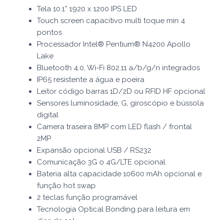
Tela 10.1” 1920 x 1200 IPS LED
Touch screen capacitivo multi toque min 4
pontos
Processador Intel® Pentium® N4200 Apollo
Lake
Bluetooth 4.0, Wi-Fi 802.11 a/b/g/n integrados
IP65 resistente a água e poeira
Leitor código barras 1D/2D ou RFID HF opcional
Sensores luminosidade, G, giroscópio e bússola
digital
Camera traseira 8MP com LED flash / frontal
2MP
Expansão opcional USB / RS232
Comunicação 3G o 4G/LTE opcional
Bateria alta capacidade 10600 mAh opcional e
função hot swap
2 teclas função programável
Tecnologia Optical Bonding para leitura em