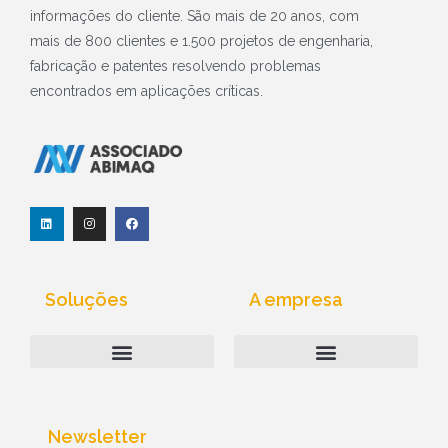
informações do cliente. São mais de 20 anos, com
mais de 800 clientes e 1.500 projetos de engenharia,
fabricação e patentes resolvendo problemas
encontrados em aplicações críticas.
L
I
F
i
n
a
n
s
c
k
t
e
e
a
b
d
g
o
i
r
o
Soluções
A empresa
n
a
k
m
Computação Industrial
Above-Net | Quem Somos
Política de Privacidade
Newsletter