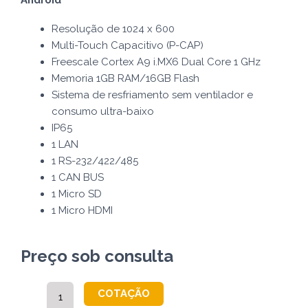
Android
Resolução de 1024 x 600
Multi-Touch Capacitivo (P-CAP)
Freescale Cortex A9 i.MX6 Dual Core 1 GHz
Memoria 1GB RAM/16GB Flash
Sistema de resfriamento sem ventilador e
consumo ultra-baixo
IP65
1 LAN
1 RS-232/422/485
1 CAN BUS
1 Micro SD
1 Micro HDMI
Preço sob consulta
W07FA3S-
COTAÇÃO
EHT1