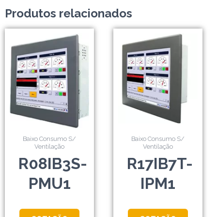
Produtos relacionados
Baixo Consumo S/
Baixo Consumo S/
Ventilação
Ventilação
R08IB3S-
R17IB7T-
PMU1
IPM1