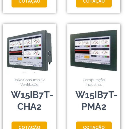
COTAÇÃO
COTAÇÃO
Baixo Consumo S/
Computação
Ventilação
Industrial
W15IB7T-
W15IB7T-
CHA2
PMA2
COTAÇÃO
COTAÇÃO