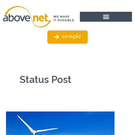
Ir
para
o
conteúdo
COTAÇÃO
Status Post
Energia