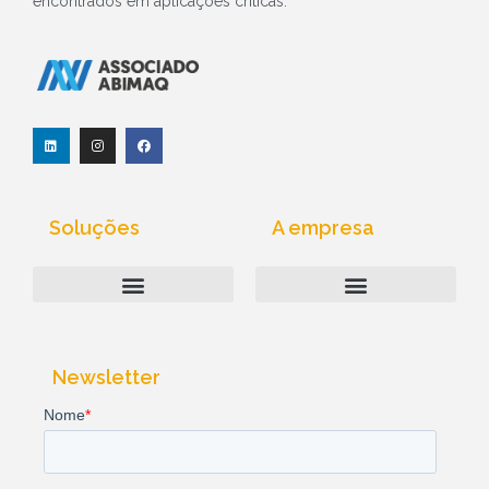
encontrados em aplicações críticas.
L
I
F
i
n
a
n
s
c
k
t
e
e
a
b
d
g
o
i
r
o
Soluções
A empresa
n
a
k
m
Computação Industrial
Above-Net | Quem Somos
Política de Privacidade
Newsletter