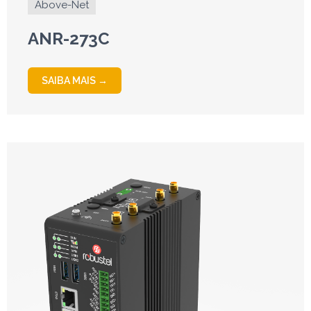
Above-Net
ANR-273C
SAIBA MAIS →