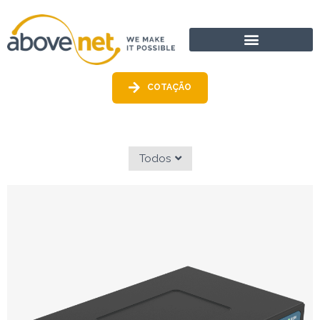
Ir
para
o
conteúdo
COTAÇÃO
Todos