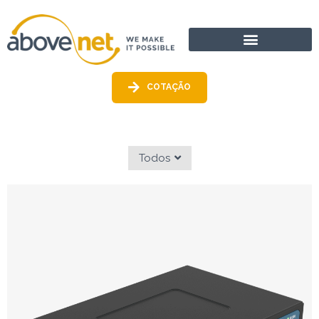
Ir
para
o
conteúdo
COTAÇÃO
Todos