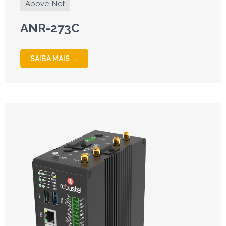
Above-Net
ANR-273C
SAIBA MAIS →