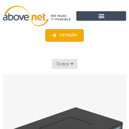
Ir
para
o
conteúdo
COTAÇÃO
Todos