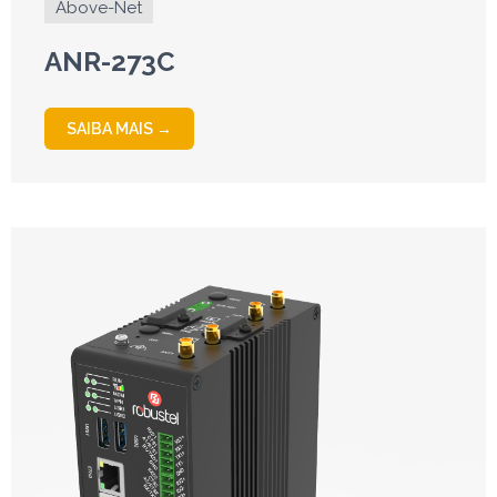
Above-Net
ANR-273C
SAIBA MAIS →