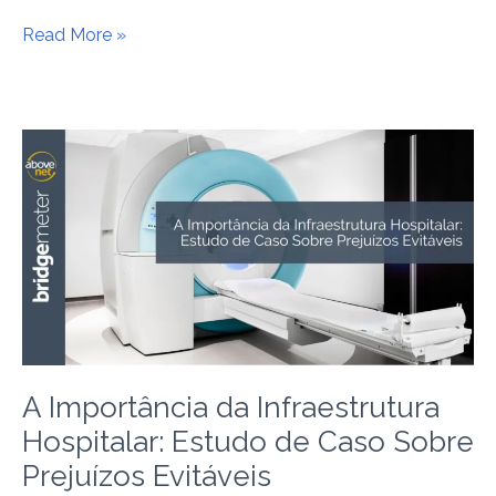
Read More »
A
Importância
da
Infraestrutura
Hospitalar:
Estudo
de
Caso
Sobre
Prejuízos
A Importância da Infraestrutura
Evitáveis
Hospitalar: Estudo de Caso Sobre
Prejuízos Evitáveis