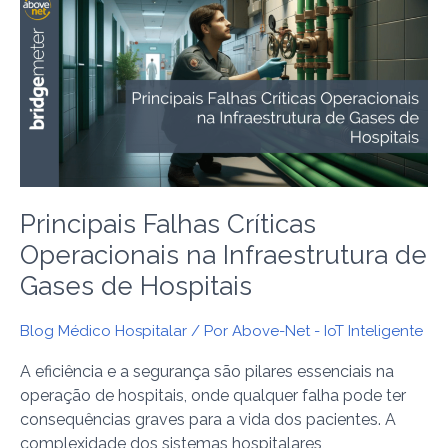
Falhas
Críticas
Operacionais
na
Infraestrutura
de
Gases
de
Hospitais
Principais Falhas Críticas
Operacionais na Infraestrutura de
Gases de Hospitais
Blog Médico Hospitalar
/ Por
Above-Net - IoT Inteligente
A eficiência e a segurança são pilares essenciais na
operação de hospitais, onde qualquer falha pode ter
consequências graves para a vida dos pacientes. A
complexidade dos sistemas hospitalares,