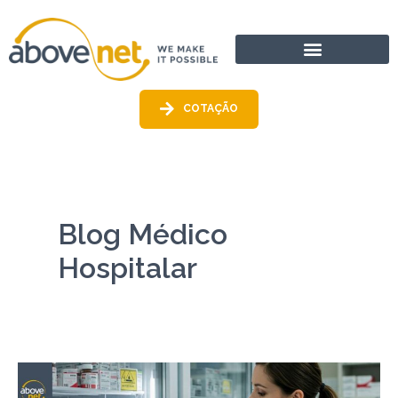
Ir
para
o
conteúdo
COTAÇÃO
Blog Médico
Hospitalar
Transformação
Digital