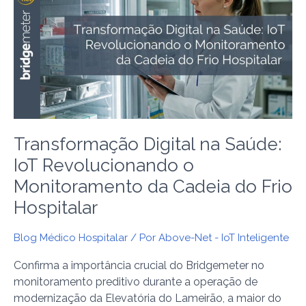
na
Saúde:
IoT
Revolucionando
o
Monitoramento
da
Cadeia
Transformação Digital na Saúde:
do
Frio
IoT Revolucionando o
Hospitalar
Monitoramento da Cadeia do Frio
Hospitalar
Blog Médico Hospitalar
/ Por
Above-Net - IoT Inteligente
Confirma a importância crucial do Bridgemeter no
monitoramento preditivo durante a operação de
modernização da Elevatória do Lameirão, a maior do