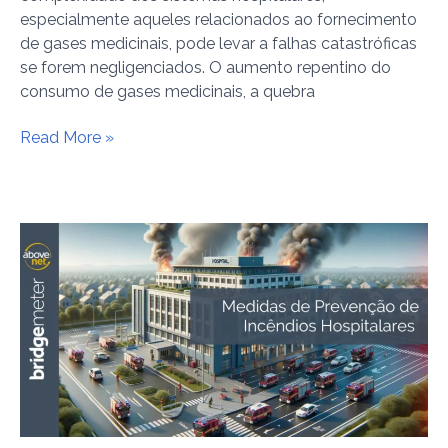
especialmente aqueles relacionados ao fornecimento
de gases medicinais, pode levar a falhas catastróficas
se forem negligenciados. O aumento repentino do
consumo de gases medicinais, a quebra
Read More »
Medidas
de
Prevenção
de
Incêndios
Hospitalares