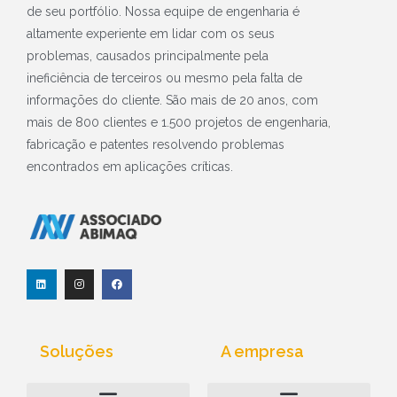
de seu portfólio. Nossa equipe de engenharia é
altamente experiente em lidar com os seus
problemas, causados principalmente pela
ineficiência de terceiros ou mesmo pela falta de
informações do cliente. São mais de 20 anos, com
mais de 800 clientes e 1.500 projetos de engenharia,
fabricação e patentes resolvendo problemas
encontrados em aplicações críticas.
L
I
F
i
n
a
n
s
c
k
t
e
e
a
b
d
g
o
i
r
o
Soluções
A empresa
n
a
k
m