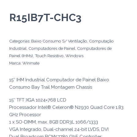
R15IB7T-CHC3
Categorias:
Baixo Consumo S/ Ventilação
,
Computação
Industrial
,
Computadores de Painel
,
Computadores de
Painel (IHMs)
,
Touch Resistivo
,
Windows
Marca:
Winmate
15″ IHM Industrial Computador de Painel Baixo
Consumo Bay Trail Montagem Chassis
15″ TFT XGA 1024×768 LCD
Processador Intel® Celeron® N2930 Quad Core 1.83
GHz Processor
1 x SO-DIMM, max. 8GB DDR3L 1066/1333
VGA Integrado, Dual-channel 24-bit LVDS, DVI
Dual Broadcom BCM57780 GbE Controller