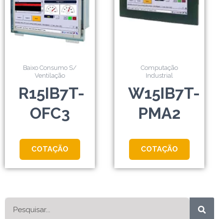
Baixo Consumo S/
Computação
Ventilação
Industrial
R15IB7T-
W15IB7T-
OFC3
PMA2
COTAÇÃO
COTAÇÃO
Pesquisar