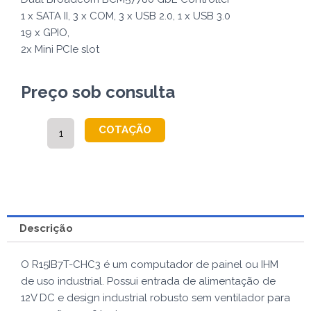
1 x SATA II, 3 x COM, 3 x USB 2.0, 1 x USB 3.0
19 x GPIO,
2x Mini PCIe slot
Preço sob consulta
R15IB7T-
COTAÇÃO
CHC3
quantidade
Descrição
O R15IB7T-CHC3 é um computador de painel ou IHM
de uso industrial. Possui entrada de alimentação de
12V DC e design industrial robusto sem ventilador para