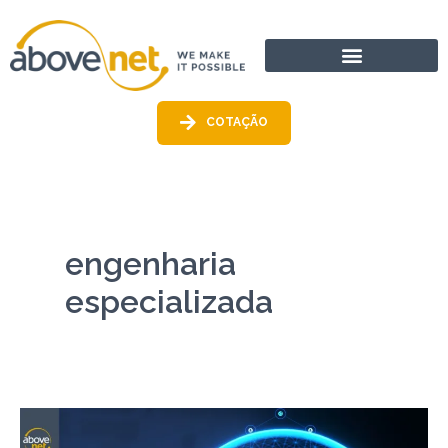
Ir
para
o
conteúdo
COTAÇÃO
engenharia
especializada
O
Impacto