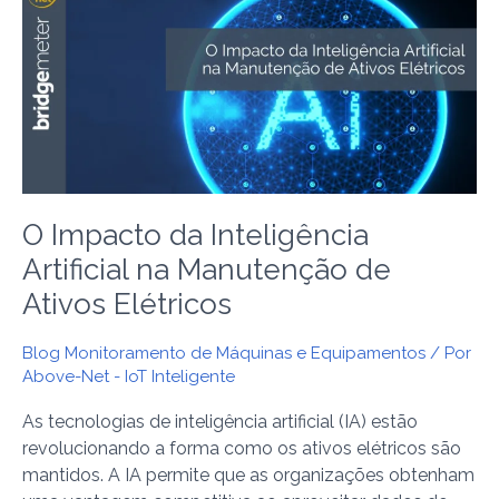
da
Inteligência
Artificial
na
Manutenção
de
Ativos
Elétricos
O Impacto da Inteligência
Artificial na Manutenção de
Ativos Elétricos
Blog Monitoramento de Máquinas e Equipamentos
/ Por
Above-Net - IoT Inteligente
As tecnologias de inteligência artificial (IA) estão
revolucionando a forma como os ativos elétricos são
mantidos. A IA permite que as organizações obtenham