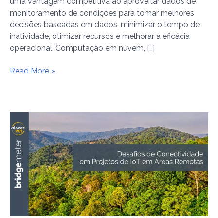
uma vantagem competitiva ao aproveitar dados de
monitoramento de condições para tomar melhores
decisões baseadas em dados, minimizar o tempo de
inatividade, otimizar recursos e melhorar a eficácia
operacional. Computação em nuvem, […]
Read More »
Desafios
de
Conectividade
em
Projetos
de
IoT
em
Áreas