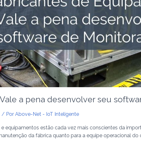
 Vale a pena desenvolver seu softw
s
/ Por
Above-Net - IoT Inteligente
as e equipamentos estão cada vez mais conscientes da import
manutenção da fábrica quanto para a equipe operacional do 