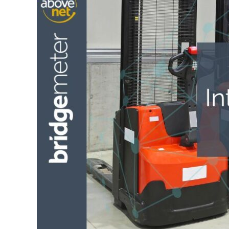
em
Tempo
Real
de
Máquinas
Leves
e
Pesadas