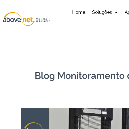
Ir
para
Home
Soluções
A
o
conteúdo
Blog Monitoramento 
Monitoramento
IIoT
Inteligente