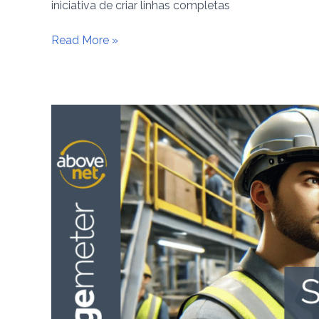
iniciativa de criar linhas completas
Read More »
Superando
as
Limitações
dos
Sistemas
Tradicionais
de
OEE
para
Melhorar
a
Eficiência