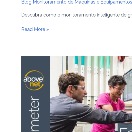
Blog Monitoramento de Máquinas e Equipamento
Descubra como o monitoramento inteligente de grup
Read More »
Fabricantes
de
Equipamentos:
Vale
a
pena
desenvolver
seu
software
de