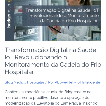
na
Saúde:
IoT
Revolucionando
o
Monitoramento
da
Cadeia
Transformação Digital na Saúde:
do
Frio
IoT Revolucionando o
Hospitalar
Monitoramento da Cadeia do Frio
Hospitalar
Blog Médico Hospitalar
/ Por
Above-Net - IoT Inteligente
Confirma a importância crucial do Bridgemeter no
monitoramento preditivo durante a operação de
modernização da Elevatória do Lameirão, a maior do