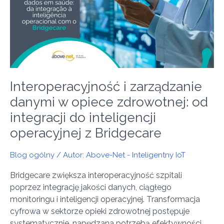
danymi
w
opiece
zdrowotnej:
od
integracji
do
Interoperacyjność i zarządzanie
inteligencji
operacyjnej
danymi w opiece zdrowotnej: od
z
integracji do inteligencji
Bridgecare
operacyjnej z Bridgecare
Blog ogólny
/ Autor:
Above-Net - Inteligentny IoT
Bridgecare zwiększa interoperacyjność szpitali
poprzez integrację jakości danych, ciągłego
monitoringu i inteligencji operacyjnej. Transformacja
cyfrowa w sektorze opieki zdrowotnej postępuje
systematycznie, napędzana potrzebą efektywności