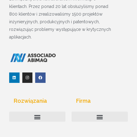
klientach. Przez ponad 20 lat obsłużyliśmy ponad
800 klientów i zrealizowaliśmy 1500 projektów
inżynieryjnych, produkcyjnych i patentowych,
rozwiązując problemy występujące w krytycznych
aplikacjach.
L
I
F
i
n
a
n
s
c
k
t
e
e
a
b
d
g
o
I
r
o
Rozwiązania
Firma
n
a
k
m
Monitorowanie Internetu Rzeczy
Komputery przemysłowe