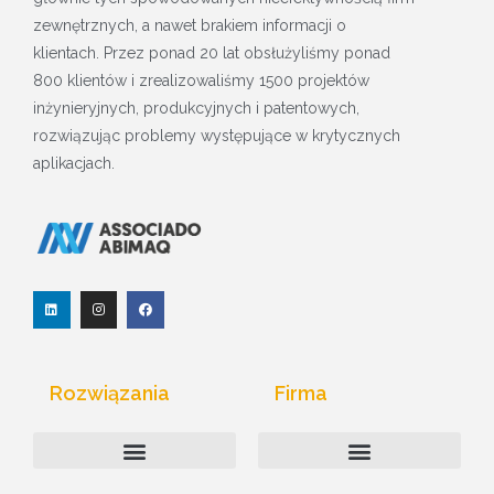
zewnętrznych, a nawet brakiem informacji o
klientach. Przez ponad 20 lat obsłużyliśmy ponad
800 klientów i zrealizowaliśmy 1500 projektów
inżynieryjnych, produkcyjnych i patentowych,
rozwiązując problemy występujące w krytycznych
aplikacjach.
L
I
F
i
n
a
n
s
c
k
t
e
e
a
b
d
g
o
I
r
o
Rozwiązania
Firma
n
a
k
m
Monitorowanie Internetu Rzeczy
Komputery przemysłowe