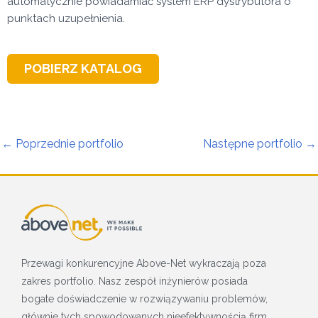
automatycznie powiadamiać system ERP dystrybutora o
punktach uzupełnienia.
POBIERZ KATALOG
←
Poprzednie portfolio
Następne portfolio
→
Przewagi konkurencyjne Above-Net wykraczają poza
zakres portfolio. Nasz zespół inżynierów posiada
bogate doświadczenie w rozwiązywaniu problemów,
głównie tych spowodowanych nieefektywnością firm