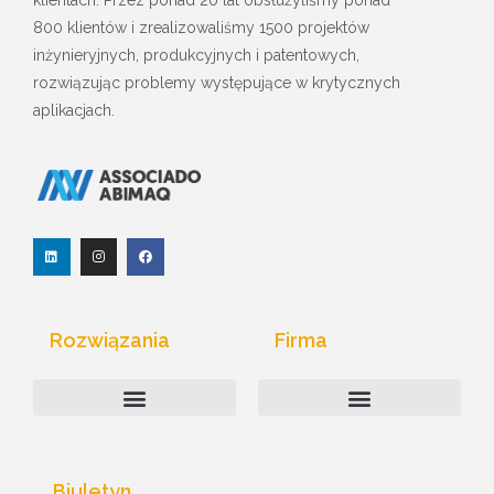
klientach. Przez ponad 20 lat obsłużyliśmy ponad
800 klientów i zrealizowaliśmy 1500 projektów
inżynieryjnych, produkcyjnych i patentowych,
rozwiązując problemy występujące w krytycznych
aplikacjach.
L
I
F
i
n
a
n
s
c
k
t
e
e
a
b
d
g
o
I
r
o
Rozwiązania
Firma
n
a
k
m
Monitorowanie Internetu Rzeczy
Komputery przemysłowe
Biuletyn