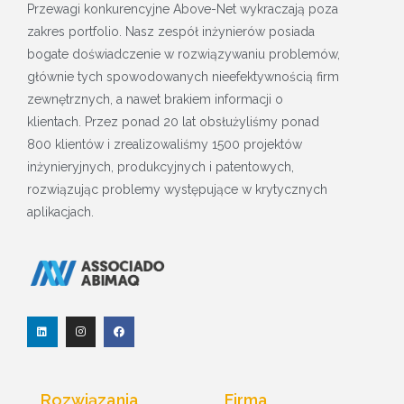
Przewagi konkurencyjne Above-Net wykraczają poza
zakres portfolio. Nasz zespół inżynierów posiada
bogate doświadczenie w rozwiązywaniu problemów,
głównie tych spowodowanych nieefektywnością firm
zewnętrznych, a nawet brakiem informacji o
klientach. Przez ponad 20 lat obsłużyliśmy ponad
800 klientów i zrealizowaliśmy 1500 projektów
inżynieryjnych, produkcyjnych i patentowych,
rozwiązując problemy występujące w krytycznych
aplikacjach.
L
I
F
i
n
a
n
s
c
k
t
e
e
a
b
d
g
o
I
r
o
Rozwiązania
Firma
n
a
k