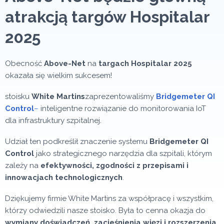
atrakcją targów Hospitalar
2025
Obecność
Above-Net
na
targach Hospitalar 2025
okazała się wielkim sukcesem!
stoisku
White Martins
zaprezentowaliśmy
Bridgemeter QI
Control
–
inteligentne rozwiązanie do monitorowania IoT
dla infrastruktury szpitalnej.
Udział ten podkreślił znaczenie systemu
Bridgemeter QI
Control
jako strategicznego narzędzia dla szpitali, którym
zależy na
efektywności, zgodności z przepisami i
innowacjach technologicznych
.
Dziękujemy firmie White Martins za współpracę i wszystkim,
którzy odwiedzili nasze stoisko. Była to cenna okazja do
wymiany doświadczeń, zacieśnienia więzi i rozszerzenia