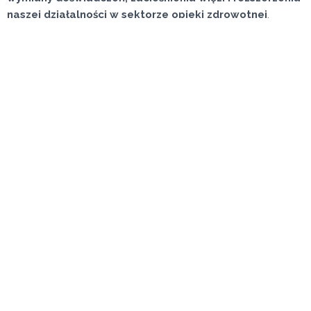
naszej działalności w sektorze opieki zdrowotnej
.
Do zobaczenia w następnym wydaniu Hospitalar!