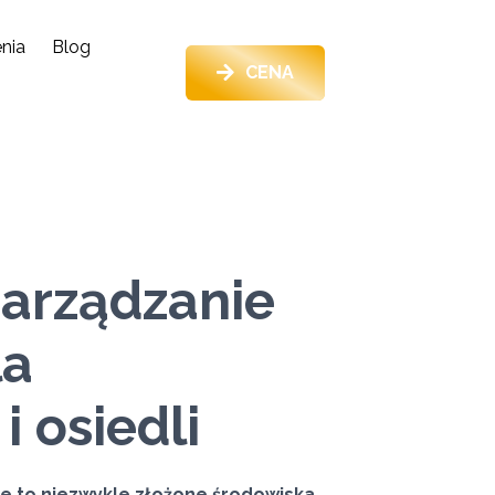
nia
Blog
CENA
zarządzanie
la
 osiedli
je to niezwykle złożone środowiska,