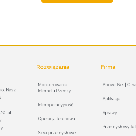
Rozwiązania
Firma
Monitorowanie
Above-Net | O n
io. Nasz
Internetu Rzeczy
u
Aplikacje
Interoperacyjność
Sprawy
20 lat
Operacja terenowa
w
Przemysłowy Io
my
Sieci przemysłowe