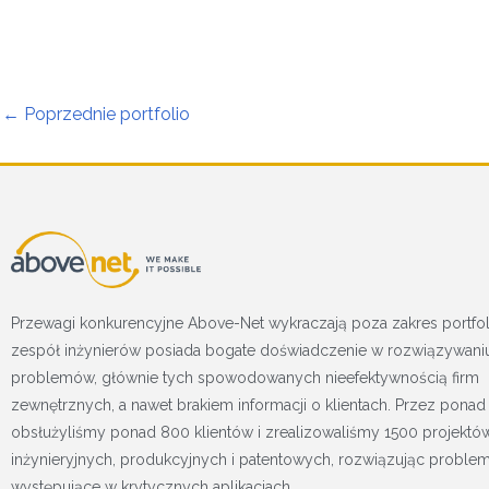
←
Poprzednie portfolio
Przewagi konkurencyjne Above-Net wykraczają poza zakres portfol
zespół inżynierów posiada bogate doświadczenie w rozwiązywani
problemów, głównie tych spowodowanych nieefektywnością firm
zewnętrznych, a nawet brakiem informacji o klientach. Przez ponad 
obsłużyliśmy ponad 800 klientów i zrealizowaliśmy 1500 projektó
inżynieryjnych, produkcyjnych i patentowych, rozwiązując proble
występujące w krytycznych aplikacjach.