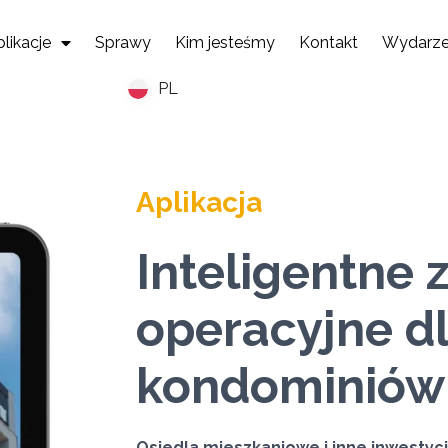
likacje
Sprawy
Kim jesteśmy
Kontakt
Wydarze
PL
Aplikacja
Inteligentne 
operacyjne d
kondominiów i
Osiedla mieszkaniowe i inne inwestyc