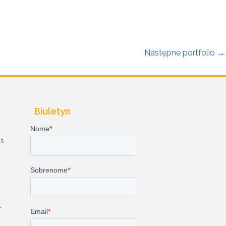
Następne portfolio
→
Biuletyn
as
T