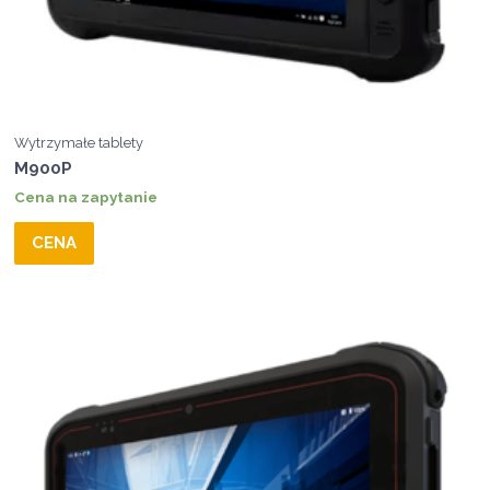
Wytrzymałe tablety
M900P
Cena na zapytanie
CENA