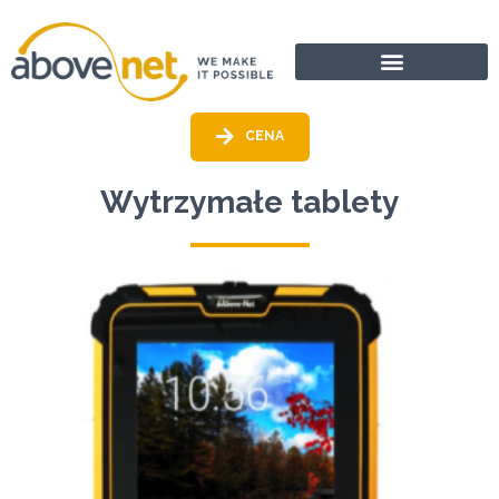
Przejdź
do
treści
CENA
Wytrzymałe tablety