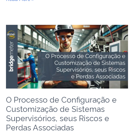
O
Processo
de
Configuração
e
Customização
de
Sistemas
Supervisórios,
seus
O Processo de Configuração e
Riscos
e
Customização de Sistemas
Perdas
Supervisórios, seus Riscos e
Associadas
Perdas Associadas