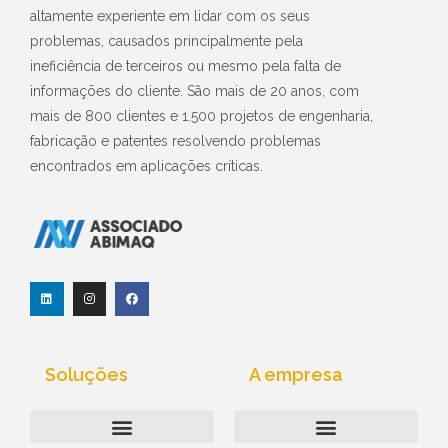
altamente experiente em lidar com os seus
problemas, causados principalmente pela
ineficiência de terceiros ou mesmo pela falta de
informações do cliente. São mais de 20 anos, com
mais de 800 clientes e 1.500 projetos de engenharia,
fabricação e patentes resolvendo problemas
encontrados em aplicações críticas.
L
I
F
i
n
a
n
s
c
k
t
e
e
a
b
d
g
o
i
r
o
Soluções
A empresa
n
a
k
m