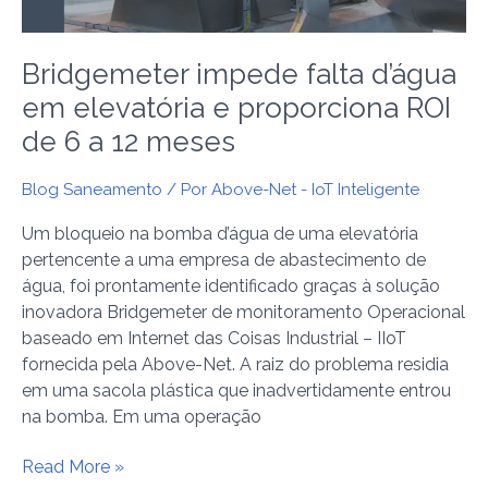
ROI
de
Bridgemeter impede falta d’água
6
a
em elevatória e proporciona ROI
12
de 6 a 12 meses
meses
Blog Saneamento
/ Por
Above-Net - IoT Inteligente
Um bloqueio na bomba d’água de uma elevatória
pertencente a uma empresa de abastecimento de
água, foi prontamente identificado graças à solução
inovadora Bridgemeter de monitoramento Operacional
baseado em Internet das Coisas Industrial – IIoT
fornecida pela Above-Net. A raiz do problema residia
em uma sacola plástica que inadvertidamente entrou
na bomba. Em uma operação
Read More »