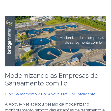
Modernizando
as
Empresas
de
Saneamento
com
IIoT
Modernizando as Empresas de
Saneamento com IIoT
Blog Saneamento
/ Por
Above-Net - IoT Inteligente
A Above-Net aceitou desafio de modernizar o
monitoramento remoto das estações de tratamento e