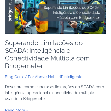
SCADA:
Inteligência
e
Conectividade
Múltipla
com
Bridgemeter
Superando Limitações do
SCADA: Inteligência e
Conectividade Múltipla com
Bridgemeter
Blog Geral
/ Por
Above-Net - IoT Inteligente
Descubra como superar as limitações do SCADA com
inteligência operacional e conectividade múltipla
usando o Bridgemeter.
Read More »