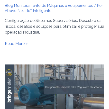
Blog Monitoramento de Máquinas e Equipamentos
/ Por
Above-Net - IoT Inteligente
Configuração de Sistemas Supervisórios: Descubra os
riscos, desafios e soluções para otimizar e proteger sua
operação industrial.
Read More »
Bridgemeter
impede
falta
d’água
em
elevatória
e
proporciona